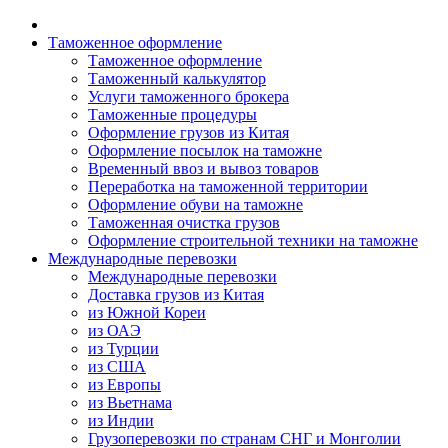
Таможенное оформление
Таможенное оформление
Таможенный калькулятор
Услуги таможенного брокера
Таможенные процедуры
Оформление грузов из Китая
Оформление посылок на таможне
Временный ввоз и вывоз товаров
Переработка на таможенной территории
Оформление обуви на таможне
Таможенная очистка грузов
Оформление строительной техники на таможне
Международные перевозки
Международные перевозки
Доставка грузов из Китая
из Южной Кореи
из ОАЭ
из Турции
из США
из Европы
из Вьетнама
из Индии
Грузоперевозки по странам СНГ и Монголии