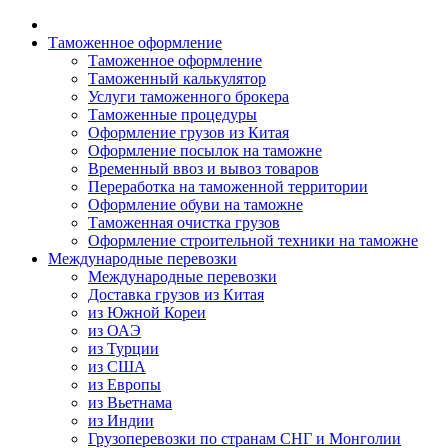
Таможенное оформление
Таможенное оформление
Таможенный калькулятор
Услуги таможенного брокера
Таможенные процедуры
Оформление грузов из Китая
Оформление посылок на таможне
Временный ввоз и вывоз товаров
Переработка на таможенной территории
Оформление обуви на таможне
Таможенная очистка грузов
Оформление строительной техники на таможне
Международные перевозки
Международные перевозки
Доставка грузов из Китая
из Южной Кореи
из ОАЭ
из Турции
из США
из Европы
из Вьетнама
из Индии
Грузоперевозки по странам СНГ и Монголии