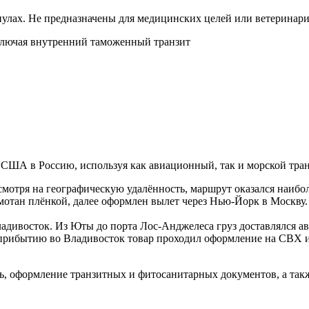
улах. Не предназначены для медицинских целей или ветеринарии
ключая внутренний таможенный транзит
США в Россию, используя как авиационный, так и морской тран
мотря на географическую удалённость, маршрут оказался наибол
бмотан плёнкой, далее оформлен вылет через Нью-Йорк в Москву
адивосток. Из Юты до порта Лос-Анджелеса груз доставлялся ав
о прибытию во Владивосток товар проходил оформление на СВХ 
ль, оформление транзитных и фитосанитарных документов, а так