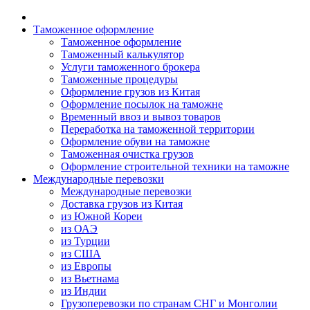
Таможенное оформление
Таможенное оформление
Таможенный калькулятор
Услуги таможенного брокера
Таможенные процедуры
Оформление грузов из Китая
Оформление посылок на таможне
Временный ввоз и вывоз товаров
Переработка на таможенной территории
Оформление обуви на таможне
Таможенная очистка грузов
Оформление строительной техники на таможне
Международные перевозки
Международные перевозки
Доставка грузов из Китая
из Южной Кореи
из ОАЭ
из Турции
из США
из Европы
из Вьетнама
из Индии
Грузоперевозки по странам СНГ и Монголии