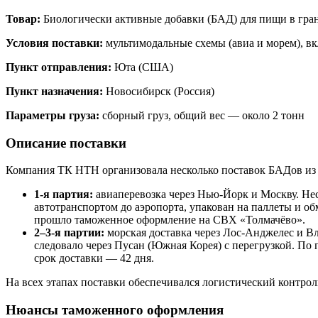
Товар:
Биологически активные добавки (БАД) для пищи в гран
Условия поставки:
мультимодальные схемы (авиа и морем), в
Пункт отправления:
Юта (США)
Пункт назначения:
Новосибирск (Россия)
Параметры груза:
сборный груз, общий вес — около 2 тонн
Описание поставки
Компания ТК НТН организовала несколько поставок БАДов из 
1-я партия:
авиаперевозка через Нью-Йорк и Москву. Нес
автотранспортом до аэропорта, упакован на паллеты и о
прошло таможенное оформление на СВХ «Толмачёво».
2–3-я партии:
морская доставка через Лос-Анджелес и Вл
следовало через Пусан (Южная Корея) с перегрузкой. П
срок доставки — 42 дня.
На всех этапах поставки обеспечивался логистический контро
Нюансы таможенного оформления